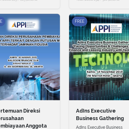
E
FREE
rtemuan Direksi
AdIns Executive
rusahaan
Business Gathering
mbiayaan Anggota
AdIns Executive Business