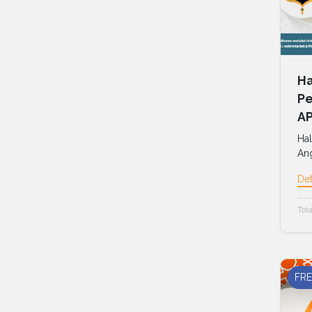
Ha
Pe
AP
Hal
Ang
Det
Tota
FRE