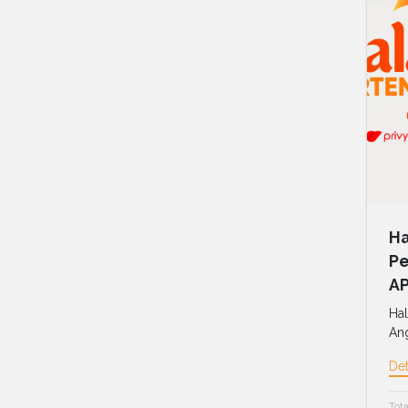
Ha
Pe
AP
Hal
Ang
Det
Tota