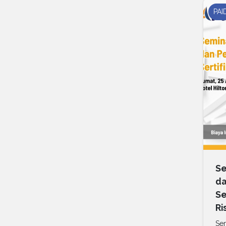
PAI
Se
da
Se
Ri
Sem