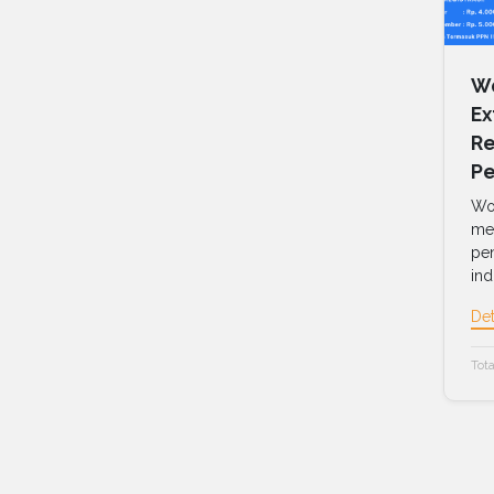
Wo
Ex
Re
Pe
Wor
me
pen
ind
Det
Tota