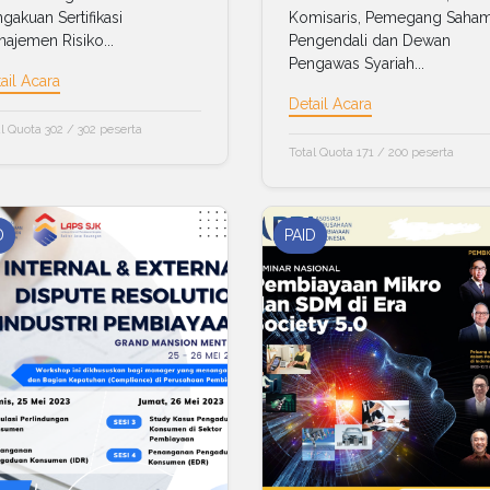
gakuan Sertifikasi
Komisaris, Pemegang Saha
ajemen Risiko...
Pengendali dan Dewan
Pengawas Syariah...
ail Acara
Detail Acara
l Quota 302 / 302 peserta
Total Quota 171 / 200 peserta
D
PAID