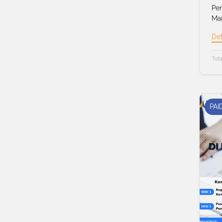
Pen
Man
Det
Tota
PAI