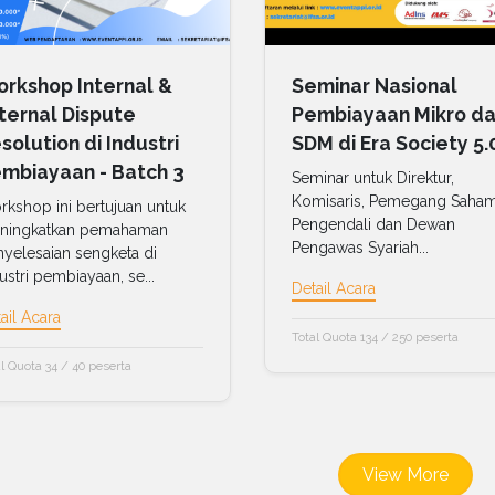
rkshop Internal &
Seminar Nasional
ternal Dispute
Pembiayaan Mikro d
solution di Industri
SDM di Era Society 5.
mbiayaan - Batch 3
Seminar untuk Direktur,
Komisaris, Pemegang Saha
kshop ini bertujuan untuk
Pengendali dan Dewan
ningkatkan pemahaman
Pengawas Syariah...
yelesaian sengketa di
ustri pembiayaan, se...
Detail Acara
ail Acara
Total Quota 134 / 250 peserta
l Quota 34 / 40 peserta
View More