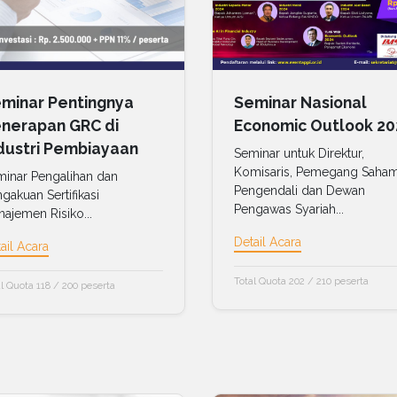
minar Pentingnya
Seminar Nasional
nerapan GRC di
Economic Outlook 20
dustri Pembiayaan
Seminar untuk Direktur,
Komisaris, Pemegang Saha
inar Pengalihan dan
Pengendali dan Dewan
gakuan Sertifikasi
Pengawas Syariah...
ajemen Risiko...
Detail Acara
ail Acara
Total Quota 202 / 210 peserta
l Quota 118 / 200 peserta