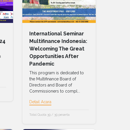
International Seminar
24
Multifinance Indonesia:
Welcoming The Great
Opportunities After
m
Pandemic
This program is dedicated to
the Multifinance Board of
Directors and Board of
Commissioners to compl...
Detail Acara
Total Quota 39 / 39 peserta