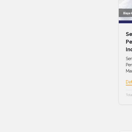
Se
Pe
In
Sem
Pen
Man
Det
Tota