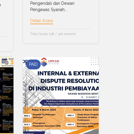
Pengendali dan Dewan
m
Pengawas Syariah...
Detail Acara
Total Quota 258 / 300 peserta
PAID